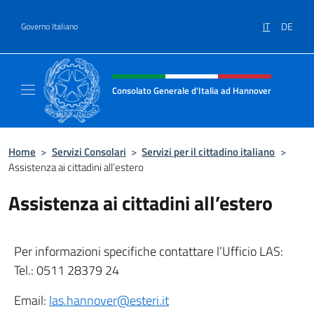
Salta al contenuto
IT
DE
Governo Italiano
Intestazione sito, social e menù
Consolato Generale d'Italia ad Hannover
Il sito ufficiale del Consolato Generale d'It
Home
>
Servizi Consolari
>
Servizi per il cittadino italiano
>
Assistenza ai cittadini all’estero
Assistenza ai cittadini all’estero
Per informazioni specifiche contattare l’Ufficio LAS:
Tel.: 0511 28379 24
Email:
las.hannover@esteri.it