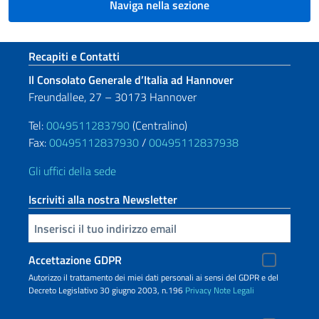
Naviga nella sezione
Sezione footer
Recapiti e Contatti
Il Consolato Generale d’Italia ad Hannover
Freundallee, 27 – 30173 Hannover
Tel:
0049511283790
(Centralino)
Fax:
00495112837930
/
00495112837938
Gli uffici della sede
Iscriviti alla nostra Newsletter
Inserisci la tua email
Accettazione GDPR
Autorizzo il trattamento dei miei dati personali ai sensi del GDPR e del
Decreto Legislativo 30 giugno 2003, n.196
Privacy
Note Legali